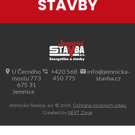
STAVBY
U Černého
+420 568
info@jemnicka-
mostu 773
450 775
stavba.cz
675 31
Jemnice
Jemnická Stavba, a.s.
©
2026.
Ochrana osobních údajů
Created by
NEXT Zone