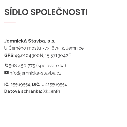
SÍDLO
SPOLEČNOSTI
Jemnická Stavba, a.s.
U Černého mostu 773, 675 31 Jemnice
GPS:
49.0104300N, 15.5713042E
568 450 775 (spojovatelka)
info@jemnicka-stavba.cz
IČ:
25569554,
DIČ:
CZ25569554
Datová schránka:
Xk4enf9