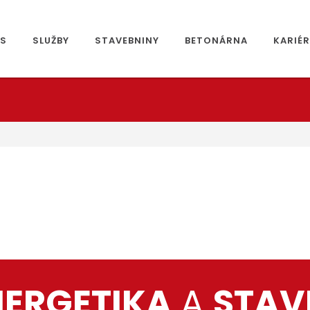
ÁS
SLUŽBY
STAVEBNINY
BETONÁRNA
KARIÉ
NERGETIKA
A
STAV